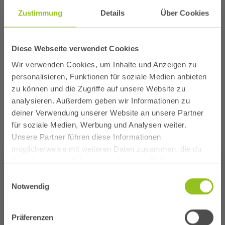
Zustimmung
Details
Über Cookies
Diese Webseite verwendet Cookies
Wir verwenden Cookies, um Inhalte und Anzeigen zu
personalisieren, Funktionen für soziale Medien anbieten
Reservierungen
zu können und die Zugriffe auf unsere Website zu
analysieren. Außerdem geben wir Informationen zu
deiner Verwendung unserer Website an unsere Partner
für soziale Medien, Werbung und Analysen weiter.
Unsere Partner führen diese Informationen
FAQ
möglicherweise mit weiteren Daten zusammen, die du
×
ihnen bereitgestellt hast oder die sie im Rahmen deiner
Achtung!
Nutzung der Dienste gesammelt haben.
Einwilligungsauswahl
Du bist schon Kunde der Stadtwerke
Notwendig
Am Wochenende ist unser beliebtes Kombi-
Troisdorf?
Ticket nur vor Ort buchbar. Vielen Dank für euer
Verständnis! #teamaggua
Präferenzen