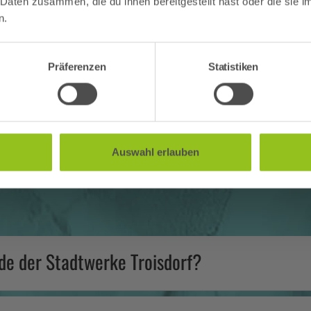
 Daten zusammen, die du ihnen bereitgestellt hast oder die sie
henende ist unser beliebtes Kombi-Ticket nur vor Ort buchbar. 
n.
für euer Verständnis! #teamaggua
Komfortband
Präferenzen
Statistiken
Auswahl erlauben
de der Stadtwerke Troisdorf?