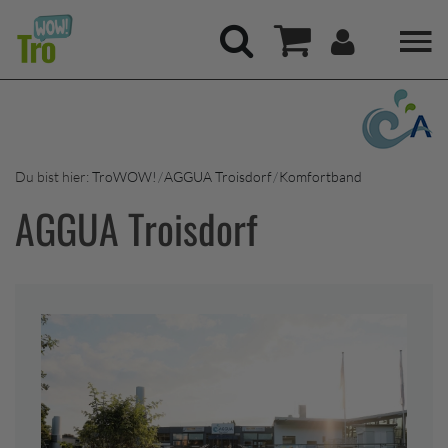
Hauptregion der Seite anspringen
Mein Kont
Suchen
Warenkorb
Du bist hier:
TroWOW!
AGGUA Troisdorf
Komfortband
AGGUA Troisdorf