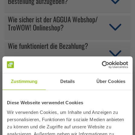
Bestellung aufzugeben?
Wie sicher ist der AGGUA Webshop/
TroWOW! Onlineshop?
Wie funktioniert die Bezahlung?
Wie funktioniert die Bezahlung mit
Kreditkarte?
Zustimmung
Details
Über Cookies
Muss der Eintritt vorab reserviert/
gekauft werden?
Diese Webseite verwendet Cookies
Wir verwenden Cookies, um Inhalte und Anzeigen zu
personalisieren, Funktionen für soziale Medien anbieten
Können wir mit dem Komfortband
zu können und die Zugriffe auf unsere Website zu
weitere Eintritte bezahlen?
analysieren. Außerdem geben wir Informationen zu