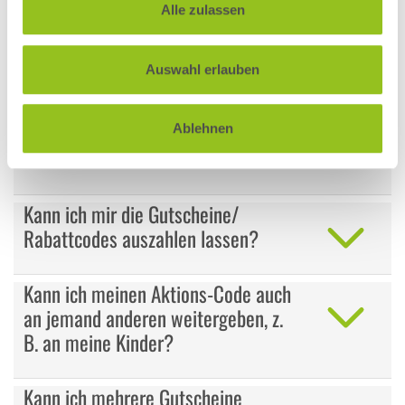
Alle zulassen
Wieso kann ich den Vorteil/ die
Auswahl erlauben
Aktion nicht buchen?
Wieso kann ich meinen Code nicht
Ablehnen
bei dem TroWOW!-Partner einlösen?
Kann ich mir die Gutscheine/
Rabattcodes auszahlen lassen?
Kann ich meinen Aktions-Code auch
an jemand anderen weitergeben, z.
B. an meine Kinder?
Kann ich mehrere Gutscheine