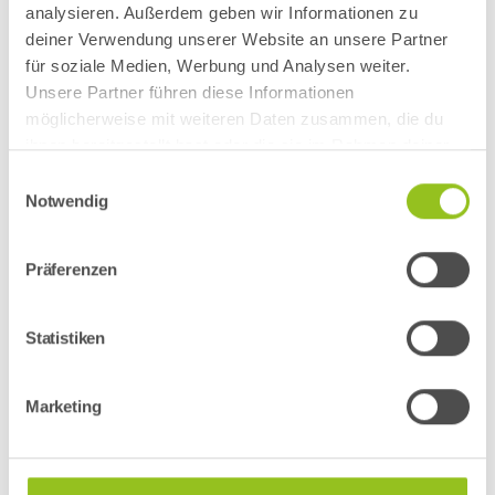
analysieren. Außerdem geben wir Informationen zu
Was ist TroWOW!?
deiner Verwendung unserer Website an unsere Partner
für soziale Medien, Werbung und Analysen weiter.
Unsere Partner führen diese Informationen
Wie registriere ich mich?
möglicherweise mit weiteren Daten zusammen, die du
ihnen bereitgestellt hast oder die sie im Rahmen deiner
Nutzung der Dienste gesammelt haben.
Einwilligungsauswahl
Ist TroWOW! kostenlos?
Notwendig
Präferenzen
Was ist ein "TroWOW!-Kunde"?
Statistiken
Wie erhalte ich einen
Gutscheincode?
Marketing
Wie lange ist mein Gutscheincode
gültig?