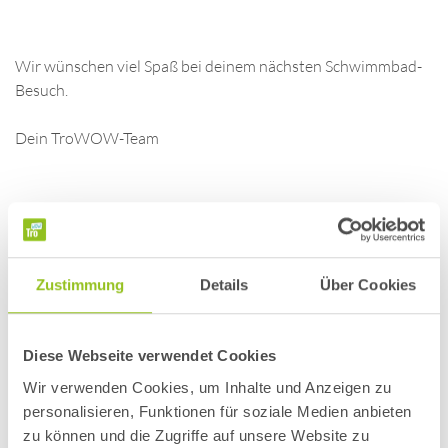
Wir wünschen viel Spaß bei deinem nächsten Schwimmbad-
Besuch.
Dein TroWOW-Team
Wie du TroWOW nutzt und dir exklusive Vorteile sicherst
erfährst du
hier.
Zustimmung
Details
Über Cookies
Deine Fragen, unsere Antworten zu
Diese Webseite verwendet Cookies
Wir verwenden Cookies, um Inhalte und Anzeigen zu
TroWOW!
personalisieren, Funktionen für soziale Medien anbieten
zu können und die Zugriffe auf unsere Website zu