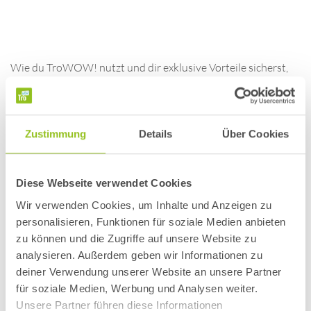
Wie du TroWOW! nutzt und dir exklusive Vorteile sicherst,
erfährst du
hier.
Deine Fragen, unsere Antworten zu
Zustimmung
Details
Über Cookies
TroWOW!
Diese Webseite verwendet Cookies
Was ist TroWOW!?
Wir verwenden Cookies, um Inhalte und Anzeigen zu
personalisieren, Funktionen für soziale Medien anbieten
zu können und die Zugriffe auf unsere Website zu
Wie registriere ich mich?
analysieren. Außerdem geben wir Informationen zu
deiner Verwendung unserer Website an unsere Partner
für soziale Medien, Werbung und Analysen weiter.
Ist TroWOW! kostenlos?
Unsere Partner führen diese Informationen