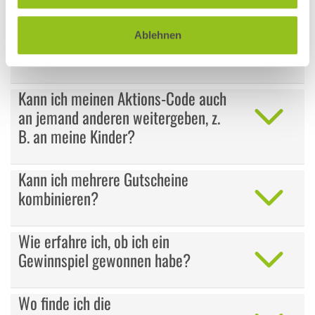
Kann ich mir die Gutscheine/
Ablehnen
Rabattcodes auszahlen lassen?
Kann ich meinen Aktions-Code auch
an jemand anderen weitergeben, z.
B. an meine Kinder?
Kann ich mehrere Gutscheine
kombinieren?
Wie erfahre ich, ob ich ein
Gewinnspiel gewonnen habe?
Wo finde ich die