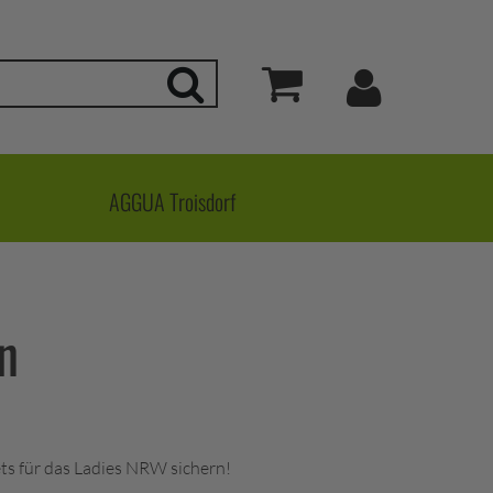
Mein Kon
Suchen
Warenkorb
AGGUA Troisdorf
n
ets für das Ladies NRW sichern!