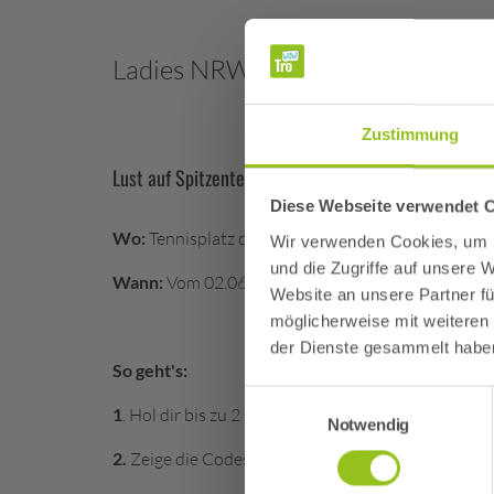
Ladies NRW International
Zustimmung
Lust auf Spitzentennis?
Bei uns erhaltet ihr 20x 2 T
Diese Webseite verwendet 
Wo:
Tennisplatz des TCT Troisdorf, Carl-Diem-Str.
Wir verwenden Cookies, um I
und die Zugriffe auf unsere
Acht
Wann:
Vom 02.06 bis 08.06.2025
Website an unsere Partner fü
möglicherweise mit weiteren
Am Woc
der Dienste gesammelt habe
Dank 
So geht's:
Einwilligungsauswahl
1
. Hol dir bis zu 2 kostenfreie TroWOW!-Codes
Notwendig
2.
Zeige die Codes an der Tageskasse des Turniers 