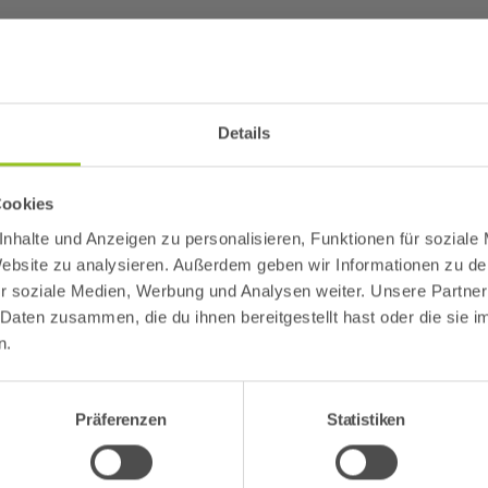
Details
ickets. Schnell sein lohnt sich! Die Tickets können im Zeitraum vom
Cookies
 2, 53840 Troisdorf
nhalte und Anzeigen zu personalisieren, Funktionen für soziale
 Website zu analysieren. Außerdem geben wir Informationen zu d
ung!
r soziale Medien, Werbung und Analysen weiter. Unsere Partner
 Daten zusammen, die du ihnen bereitgestellt hast oder die sie
henende ist unser beliebtes Kombi-Ticket nur vor Ort buchbar. 
n.
für euer Verständnis! #teamaggua
Präferenzen
Statistiken
vor.