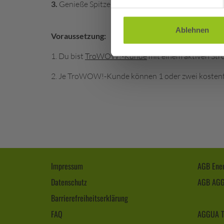
3.
Genieße Spitzensport!
Ablehnen
Voraussetzung:
1. Du bist
TroWOW!-Kunde
mit einem aktiven Str
2. Je TroWOW!-Kunde können 1 oder zwei kostenfr
Impressum
AGB Ener
Datenschutz
AGB AG
Barrierefreiheitserklärung
FAQ
AGGUA T