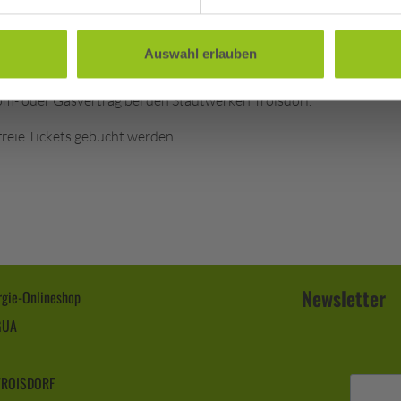
Auswahl erlauben
om- oder Gasvertrag bei den Stadtwerken Troisdorf.
eie Tickets gebucht werden.
Newsletter
gie-Onlineshop
GUA
ROISDORF