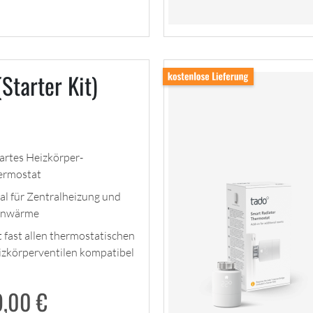
Starter Kit)
artes Heizkörper-
ermostat
al für Zentralheizung und
rnwärme
 fast allen thermostatischen
izkörperventilen kompatibel
9,00
€