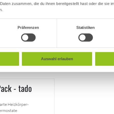
 Daten zusammen, die du ihnen bereitgestellt hast oder die sie
69,00
€
n.
Präferenzen
Statistiken
hr Informationen
In den Warenkorb
Auswahl erlauben
Pack - tado
arte Heizkörper-
ermostate