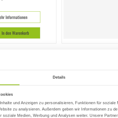
hr Informationen
In den Warenkorb
Funk) (Starter
tado
Details
artes Thermostat
Cookies
l. Funk-Temperatursensor
nhalte und Anzeigen zu personalisieren, Funktionen für soziale
 fast allen Heizsystemen
 Website zu analysieren. Außerdem geben wir Informationen zu d
mpatibel
r soziale Medien, Werbung und Analysen weiter. Unsere Partner