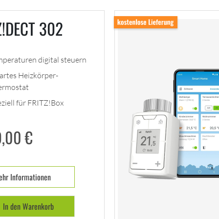
Z!DECT 302
peraturen digital steuern
artes Heizkörper-
ermostat
ziell für FRITZ!Box
9,00
€
hr Informationen
In den Warenkorb