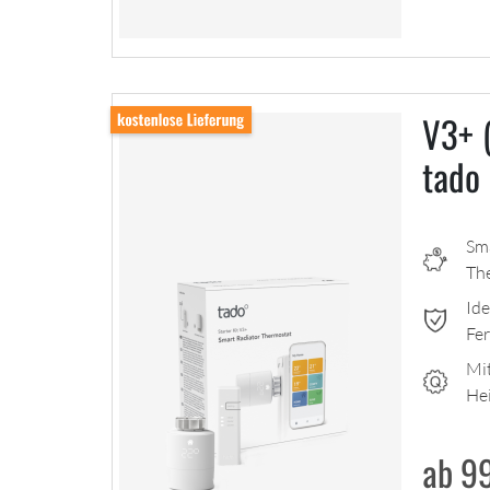
V3+ (
tado
Sm
Th
Ide
Fe
Mit
He
ab 9