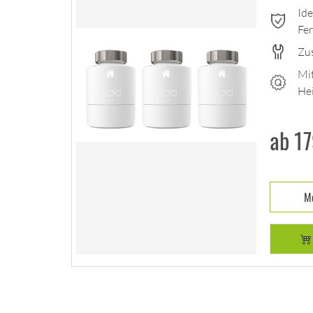
Ide
Fe
Zus
Mit
He
ab 1
Me