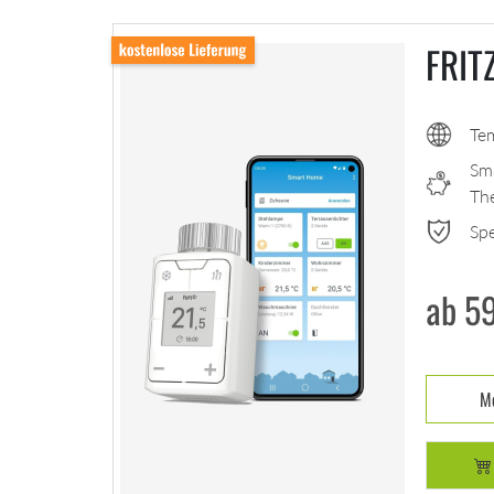
FRIT
Tem
Sm
Th
Spe
ab 5
Me