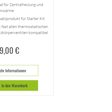
al für Zentralheizung und
rnwärme
atzprodukt für Starter Kit
 fast allen thermostatischen
izkörperventilen kompatibel
79,00
€
hr Informationen
In den Warenkorb