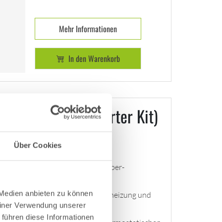
Mehr Informationen
In den Warenkorb
tado V3 (Starter Kit)
+ 2er Pack
Über Cookies
Smartes Heizkörper-
Thermostat
 Medien anbieten zu können
Ideal für Zentralheizung und
einer Verwendung unserer
Fernwärme
 führen diese Informationen