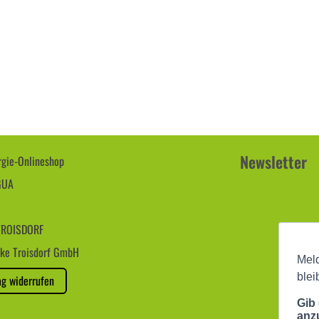
Newsletter
gie-Onlineshop
GUA
ROISDORF
ke Troisdorf GmbH
ag widerrufen