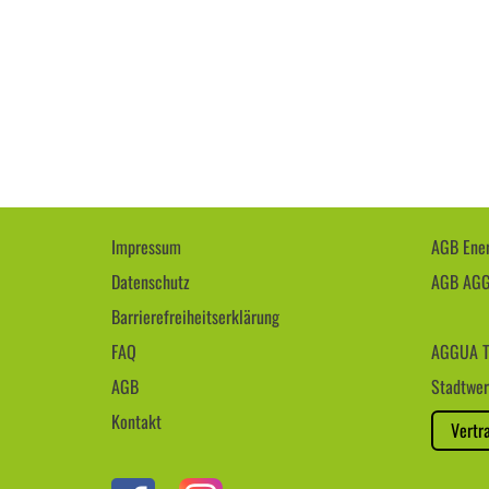
Impressum
AGB Ener
Datenschutz
AGB AG
Barrierefreiheitserklärung
FAQ
AGGUA T
AGB
Stadtwer
Kontakt
Vertr